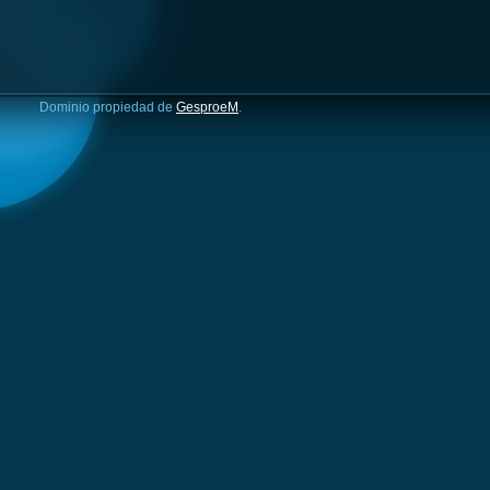
Dominio propiedad de
GesproeM
.