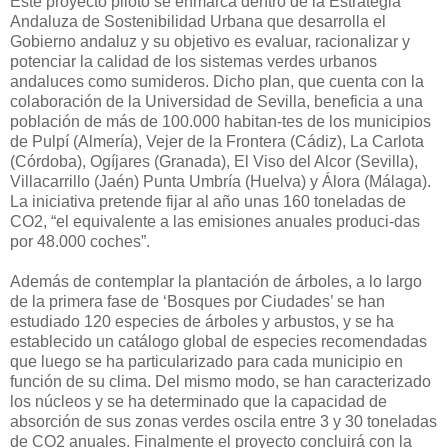
Este proyecto piloto se enmarca dentro de la Estrategia
Andaluza de Sostenibilidad Urbana que desarrolla el
Gobierno andaluz y su objetivo es evaluar, racionalizar y
potenciar la calidad de los sistemas verdes urbanos
andaluces como sumideros. Dicho plan, que cuenta con la
colaboración de la Universidad de Sevilla, beneficia a una
población de más de 100.000 habitan-tes de los municipios
de Pulpí (Almería), Vejer de la Frontera (Cádiz), La Carlota
(Córdoba), Ogíjares (Granada), El Viso del Alcor (Sevilla),
Villacarrillo (Jaén) Punta Umbría (Huelva) y Álora (Málaga).
La iniciativa pretende fijar al año unas 160 toneladas de
CO2, “el equivalente a las emisiones anuales produci-das
por 48.000 coches”.
Además de contemplar la plantación de árboles, a lo largo
de la primera fase de ‘Bosques por Ciudades’ se han
estudiado 120 especies de árboles y arbustos, y se ha
establecido un catálogo global de especies recomendadas
que luego se ha particularizado para cada municipio en
función de su clima. Del mismo modo, se han caracterizado
los núcleos y se ha determinado que la capacidad de
absorción de sus zonas verdes oscila entre 3 y 30 toneladas
de CO2 anuales. Finalmente el proyecto concluirá con la